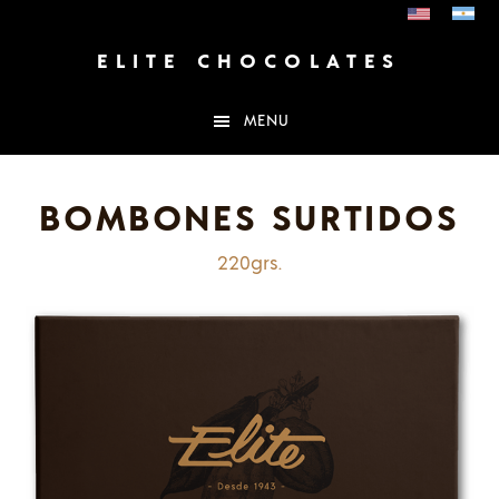
Saltar
Saltar
al
al
contenido
pie
ELITE CHOCOLATES
principal
de
página
MENU
BOMBONES SURTIDOS
220grs.