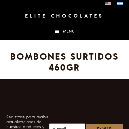
Saltar
Saltar
al
al
contenido
pie
ELITE CHOCOLATES
principal
de
página
MENU
BOMBONES SURTIDOS
460GR
FOOTER
Registrate para recibir
actualizaciones de
C
nuestros productos y