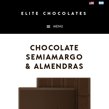
Saltar
Saltar
al
al
contenido
pie
ELITE CHOCOLATES
principal
de
página
MENU
CHOCOLATE
SEMIAMARGO
& ALMENDRAS