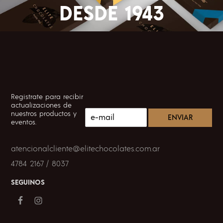
DESDE 1943
FOOTER
Registrate para recibir
actualizaciones de
C
nuestros productos y
ENVIAR
o
eventos.
r
r
atencionalcliente@elitechocolates.com.ar
e
o
4784 2167 / 8037
e
l
SEGUINOS
e
c
t
r